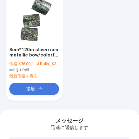
8cm*120m sliver/rain
metallic bow/colorful
fishing lure foil small
価格:
$36.00(1 - 4 Rolls) $34.00(>=5 Rolls)
size hot stamping
MOQ:
1 Roll
foil
最新価格を得る
接触
ホーム
製品
メッセージ
迅速に返信します
企業情報