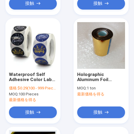
接触
接触
Waterproof Self
Holographic
Adhesive Color Label
Aluminum Foil
Label Christmas
Stamping for Hot
価格:
$0.29(100 - 999 Pieces) $0.09(1000 - 4999 Pieces) $0.03(5000 - 9999 Pieces) $0.02(>=10000 Pieces)
MOQ:
1 ton
Decoration Hot
Tops Foil 40cm Width
MOQ:
100 Pieces
最新価格を得る
Stamping Thermal
Gold Stamping
Sticker
Impact Foil Printing
最新価格を得る
Visuals
接触
接触