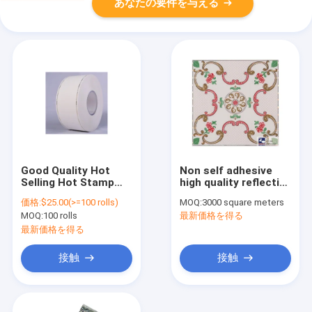
あなたの要件を与える
Good Quality Hot
Non self adhesive
Selling Hot Stamp
high quality reflective
Custom Print White
hot stamping foil for
価格:
$25.00(>=100 rolls)
MOQ:
3000 square meters
Hot Stamping Paper
ceiling panels in
MOQ:
100 rolls
最新価格を得る
Paper
Pakistan market
最新価格を得る
接触
接触