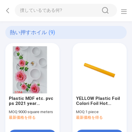
熱い押すホイル
(9)
Plastic MDF etc. pvc
YELLOW Plastic Foil
ps 2021 year
Colori Foil Hot
indonesia 20 cm hot
Stamping Code Foil
MOQ:
9000 square meters
MOQ:
1 piece
stamping foil for pvc
For Plastics
最新価格を得る
最新価格を得る
ceiling