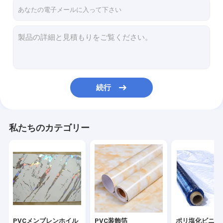
お問い合わせ
PVCメンブレンホイル
PVC装飾箔
続行
ポリ塩化ビニールの家具のフィルム
自己接着ポリ塩化ビニールのフィルム
私たちのカテゴリー
ポリ塩化ビニールのラミネーションのフィルム
熱伝達ホイル
熱い押すホイル
自粘着型PVC壁紙
PVCメンブレンホイル
PVC装飾箔
ポリ塩化ビニー