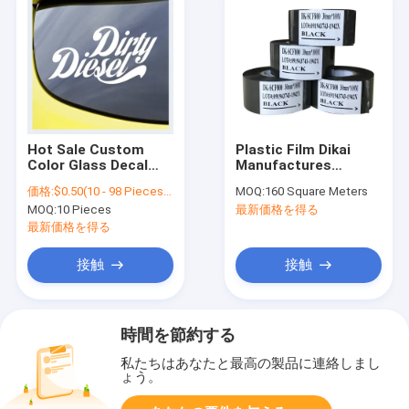
Hot Sale Custom
Plastic Film Dikai
Color Glass Decal
Manufactures
Car Windshield Vinyl
Expiration Date
価格:
$0.50(10 - 98 Pieces) $0.15(99 - 999 Pieces) $0.12(1000 - 49999 Pieces) $0.10(>=50000 Pieces)
MOQ:
160 Square Meters
Transfer Removable
Batch Code Black
MOQ:
10 Pieces
最新価格を得る
Car Sticker Decal
Hot Stamping Ink
Ribbon Coding
最新価格を得る
Printing Foil
接触
接触
時間を節約する
私たちはあなたと最高の製品に連絡しまし
ょう。